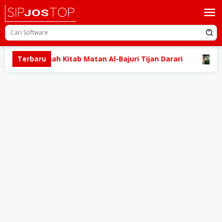
Loncat
ke
konten
oad Terjemah Kitab Matan Al-Bajuri Tijan Darari
Terbaru
Down