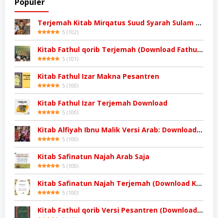
Populer
Terjemah Kitab Mirqatus Suud Syarah Sulam Taufiq
5
(
102
)
Kitab Fathul qorib Terjemah (Download Fathul qorib)
5
(
101
)
Kitab Fathul Izar Makna Pesantren
5
(
100
)
Kitab Fathul Izar Terjemah Download
5
(
100
)
Kitab Alfiyah Ibnu Malik Versi Arab: Download Kitab
5
(
100
)
Kitab Safinatun Najah Arab Saja
5
(
100
)
Kitab Safinatun Najah Terjemah (Download Kitab)
5
(
100
)
Kitab Fathul qorib Versi Pesantren (Download Kitab Kuning)