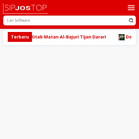
Loncat
ke
konten
erjemah Kitab Matan Al-Bajuri Tijan Darari
Terbaru
Download 