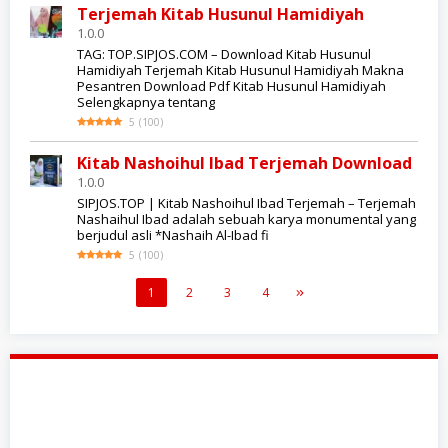
Terjemah Kitab Husunul Hamidiyah
1.0.0
TAG: TOP.SIPJOS.COM – Download Kitab Husunul
Hamidiyah Terjemah Kitab Husunul Hamidiyah Makna
Pesantren Download Pdf Kitab Husunul Hamidiyah
Selengkapnya tentang
5
(
100
)
Kitab Nashoihul Ibad Terjemah Download
1.0.0
SIPJOS.TOP | Kitab Nashoihul Ibad Terjemah – Terjemah
Nashaihul Ibad adalah sebuah karya monumental yang
berjudul asli *Nashaih Al-Ibad fi
5
(
100
)
1
2
3
4