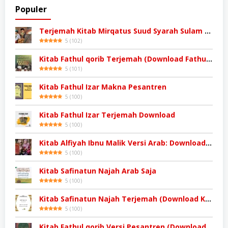
Populer
Terjemah Kitab Mirqatus Suud Syarah Sulam Taufiq
5
(
102
)
Kitab Fathul qorib Terjemah (Download Fathul qorib)
5
(
101
)
Kitab Fathul Izar Makna Pesantren
5
(
100
)
Kitab Fathul Izar Terjemah Download
5
(
100
)
Kitab Alfiyah Ibnu Malik Versi Arab: Download Kitab
5
(
100
)
Kitab Safinatun Najah Arab Saja
5
(
100
)
Kitab Safinatun Najah Terjemah (Download Kitab)
5
(
100
)
Kitab Fathul qorib Versi Pesantren (Download Kitab Kuning)