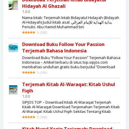
Hidayah Al Ghazali
1.0.0
Nama kitab: Terjemah kitab Bidayatul Hidayah (Bidayah
Al-Hidayah) Judul kitab asal: بداية الهداية للإمام الغزالي
Penulis: Abu Hamid Muhammad bin
5
(
100
)
Download Buku Follow Your Passion
Terjemah Bahasa Indonesia
Download Buku “Follow Your Passion” Terjemah Bahasa
Indonesia – Artikel terbaru di situs top.sipjos.com
membahas unduhan gratis buku berjudul “Download
5
(
100
)
Terjemah Kitab Al-Waraqat: Kitab Ushul
Fiqih
1.0.0
SIPJOS TOP – Download Kitab Al-Waraqat Terjemah
Kitab Al-Waraqat Download Terjemahan Terjemah Kitab
Al-Waraqat: Kitab Ushul Fiqih Sekilas Tentang Kitab
5
(
100
)