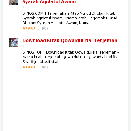
Syarah Aqidatul Awam
1.0.0
SIPJOS.COM | Terjemahan Kitab Nurud Dholam Kitab
Syarah Aqidatul Awam – Nama kitab: Terjemah Nurud
Dholam Syarah Aqidatul Awam, Nama
5
(
100
)
Download Kitab Qowaidul I’lal Terjemah
1.0.0
SIPJOS.TOP | Download Kitab Qowaidul I’lal Terjemah –
Nama kitab: Terjemah Qowaidul I’lal, Qawaid al-I’lal fis
Sharfi Judul asli kitab:
5
(
100
)