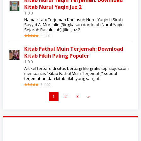
Kitab Nurul Yaqin Terjemah: Download
Kitab Nurul Yaqin Juz 2
1.0.0
Nama kitab: Terjemah Khulasoh Nurul Yaqin fi Sirah
Sayyid Al-Mursalin (Ringkasan dari kitab Nurul Yaqin
Sejarah Rasulullah). Jilid: Juz 2
5
(
100
)
Kitab Fathul Muin Terjemah: Download
Kitab Fikih Paling Populer
1.0.0
Artikel terbaru di situs berbagi file gratis top.sipjos.com
membahas “Kitab Fathul Muin Terjemah,” sebuah
terjemahan dari kitab fikih yang sangat
5
(
100
)
1
2
3