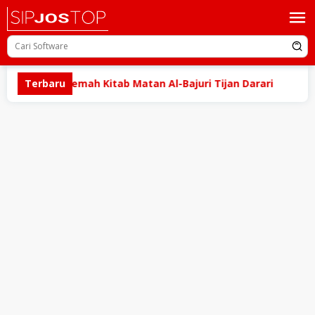
Loncat
ke
konten
load Terjemah Kitab Matan Al-Bajuri Tijan Darari
Terbaru
Dow